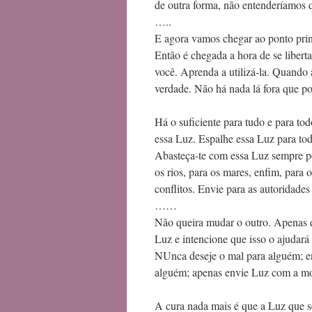
de outra forma, não entenderíamos q
…..
E agora vamos chegar ao ponto prin
Então é chegada a hora de se libert
você. Aprenda a utilizá-la. Quando 
verdade. Não há nada lá fora que po
Há o suficiente para tudo e para to
essa Luz. Espalhe essa Luz para toda
Abasteça-te com essa Luz sempre poi
os rios, para os mares, enfim, para 
conflitos. Envie para as autoridad
……
Não queira mudar o outro. Apenas e
Luz e intencione que isso o ajudará
NUnca deseje o mal para alguém; e
alguém; apenas envie Luz com a mo
A cura nada mais é que a Luz que s