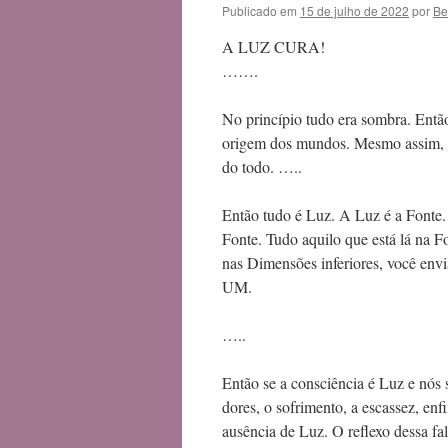
Publicado em
15 de julho de 2022
por
Be
A LUZ CURA!
…….
No princípio tudo era sombra. Então
origem dos mundos. Mesmo assim, as
do todo. …..
Então tudo é Luz. A Luz é a Fonte
Fonte. Tudo aquilo que está lá na F
nas Dimensões inferiores, você env
UM.
…..
Então se a consciência é Luz e nós
dores, o sofrimento, a escassez, enf
ausência de Luz. O reflexo dessa f