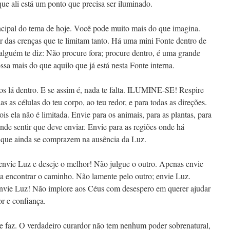
ue ali está um ponto que precisa ser iluminado.
cipal do tema de hoje. Você pode muito mais do que imagina.
ar das crenças que te limitam tanto. Há uma mini Fonte dentro de
alguém te diz: Não procure fora; procure dentro, é uma grande
ssa mais do que aquilo que já está nesta Fonte interna.
dos lá dentro. E se assim é, nada te falta. ILUMINE-SE! Respire
s as células do teu corpo, ao teu redor, e para todas as direções.
s ela não é limitada. Envie para os animais, para as plantas, para
onde sentir que deve enviar. Envie para as regiões onde há
es que ainda se comprazem na ausência da Luz.
nvie Luz e deseje o melhor! Não julgue o outro. Apenas envie
 a encontrar o caminho. Não lamente pelo outro; envie Luz.
nvie Luz! Não implore aos Céus com desespero em querer ajudar
r e confiança.
e faz. O verdadeiro curardor não tem nenhum poder sobrenatural,