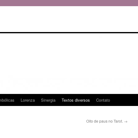
mbólicas
Lorenza
Sinergia
Textos diversos
Contato
Oito de paus no Tarot.
→