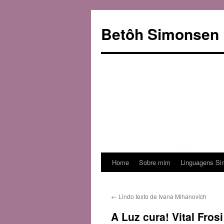
Betôh Simonsen
Home
Sobre mim
Linguagens Si
Pular
para
←
Lindo texto de Ivana Mihanovich
o
A Luz cura! Vital Frosi
conteúdo