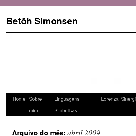
Betôh Simonsen
Pular
Home
Sobre
Linguagens
Lorenza
Sinerg
para
mim
Simbólicas
o
abril 2009
Arquivo do mês:
conteúdo