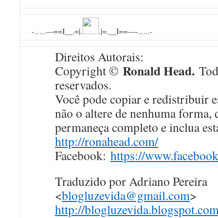
-…..—==I__.=|.
.|=.__I==—-…..-
Direitos Autorais:
Ronald Head.
Copyright ©
Todo
reservados.
Você pode copiar e redistribuir e
não o altere de nenhuma forma, 
permaneça completo e inclua esta 
http://ronahead.com/
Facebook:
https://www.faceboo
Traduzido por Adriano Pereira
<
blogluzevida@gmail.com
>
http://blogluzevida.blogspot.com