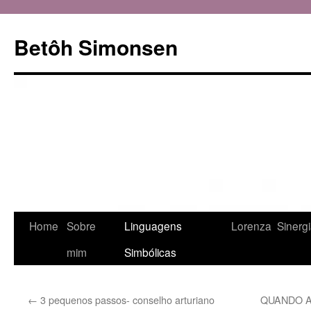
Betôh Simonsen
Pular
Home
Sobre
Linguagens
Lorenza
Sinerg
para
mim
Simbólicas
o
←
3 pequenos passos- conselho arturiano
QUANDO 
conteúdo