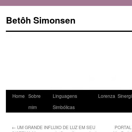
Betôh Simonsen
Pular
Home
Sobre
Linguagens
Lorenza
Sinerg
para
mim
Simbólicas
o
←
UM GRANDE INFLUXO DE LUZ EM SEU
PORTAL 1
conteúdo