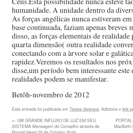
Céus.Esta possibilidade nunca esteve t
humanidade. A unidade dentro da diver
As forças angélicas nunca estiveram em
base continuada, faziam apenas breves 
disso, as forças elementais de realidade p
quarta dimensão( outra realidade converg
conectando com a àrvore solar e galáti
rapidez.Veremos os resultados nos pr
disse,um período bem interessante este 
realidades podem se manifestar.
Betôh-novembro de 2012
Esta entrada foi publicada em
Textos diversos
. Adicione o
link 
←
UM GRANDE INFLUXO DE LUZ EM SEU
PORTAL 1
SISTEMA Mensagem do Conselho através de
MacBeth-
Ronald Head 25 de Outubro 2018