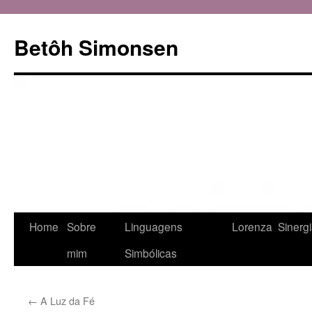
Betôh Simonsen
Pular
Home
Sobre
Linguagens
Lorenza
Sinerg
para
mim
Simbólicas
o
←
A Luz da Fé
conteúdo