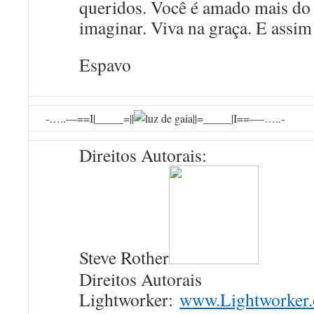
queridos. Você é amado mais do
imaginar. Viva na graça. E assim 
Espavo
-…..—==I|_____=||
||=_____|I==—-…..-
Direitos Autorais:
Steve Rother
Direitos Autorais
Lightworker:
www.Lightworker