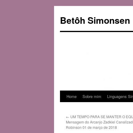
Betôh Simonsen
Home
Sobre mim
Linguagens Si
Pular
para
←
UM TEMPO PARA SE MANTER O EQU
o
Mensagem do Arcanjo Zadkiel Canalizad
Robinson 01 de março de 2018
conteúdo