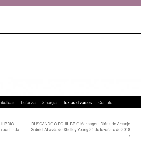
mbólicas
Lorenza
Sinergia
Textos diversos
Contato
ILÍBRIO
BUSCANDO O EQUILÍBRIO Mensagem Diária do Arcanjo
a por Linda
Gabriel Através de Shelley Young 22 de fevereiro de 2018
→