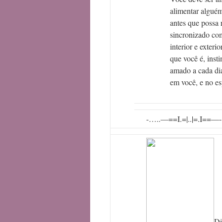
alimentar algué
antes que possa
sincronizado com
interior e exteri
que você é, inst
amado a cada di
em você, e no es
-…..—==I.=|..|=.I==—-
Di