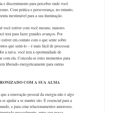
ia e discernimento para perceber onde você
esmo. Com prática e perseverança, no entanto,
menta inestimável para a sua iluminação.
al você estiver com você mesmo, maiores
cê terá para fazer grandes avanços. Por
 estiver em contato com o que sente sobre
tos que senti-lo – é mais fácil de processar.
for a raiva, você terá a oportunidade de
tar com ela. Conceda-se estes momentos para
será liberado energeticamente para outras
CRONIZADO COM A SUA ALMA
que a renovação pessoal da energia não é algo
a se ajudar a se manter são. É essencial para a
mundo, e para criar relacionamentos amorosos.
limentado pessoalmente, antes que possa