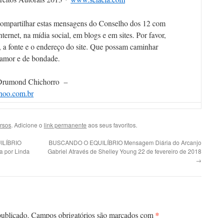
compartilhar estas mensagens do Conselho dos 12 com
nternet, na mídia social, em blogs e em sites. Por favor,
 a fonte e o endereço do site. Que possam caminhar
amor e de bondade.
 Drumond Chichorro –
oo.com.br
ersos
. Adicione o
link permanente
aos seus favoritos.
ILÍBRIO
BUSCANDO O EQUILÍBRIO Mensagem Diária do Arcanjo
a por Linda
Gabriel Através de Shelley Young 22 de fevereiro de 2018
→
*
publicado.
Campos obrigatórios são marcados com