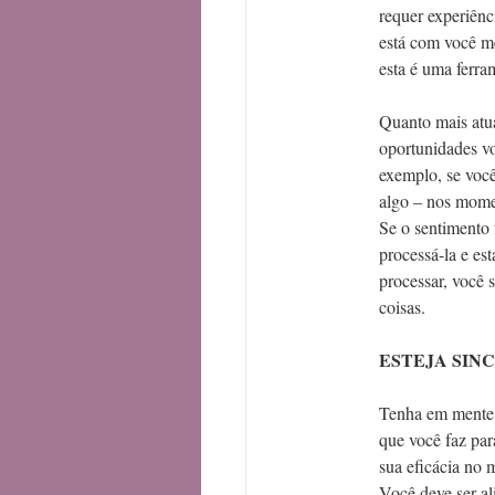
requer experiênc
está com você m
esta é uma ferra
Quanto mais atu
oportunidades vo
exemplo, se você
algo – nos momen
Se o sentimento 
processá-la e es
processar, você 
coisas.
ESTEJA SIN
Tenha em mente 
que você faz par
sua eficácia no 
Você deve ser a