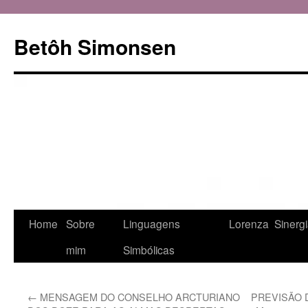
Betôh Simonsen
Pular
Home
Sobre
Linguagens
Lorenza
Sinerg
para
mim
Simbólicas
o
←
MENSAGEM DO CONSELHO ARCTURIANO
PREVISÃO D
conteúdo