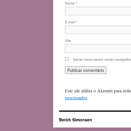
Nome
*
E-mail
*
Site
Salvar meus dados neste navegador
Este site utiliza o Akismet para red
processados
.
Betôh Simonsen