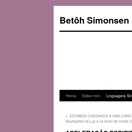
Betôh Simonsen
Home
Sobre mim
Linguagens Si
Pular
para
←
ESTAMOS CHEGANDO A UMA CONC
o
Saudações na Luz e no Amor do nosso Cri
conteúdo