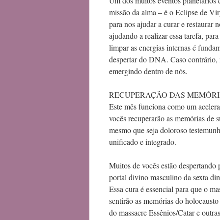
Um dos muitos eventos planetários 
missão da alma – é o Eclipse de V
para nos ajudar a curar e restaurar
ajudando a realizar essa tarefa, pa
limpar as energias internas é fundam
despertar do DNA. Caso contrário, 
emergindo dentro de nós.
RECUPERAÇÃO DAS MEMÓRI
Este mês funciona como um acelerad
vocês recuperarão as memórias de su
mesmo que seja doloroso testemunhar
unificado e integrado.
Muitos de vocês estão despertando p
portal divino masculino da sexta di
Essa cura é essencial para que o ma
sentirão as memórias do holocausto 
do massacre Essênios/Catar e outras