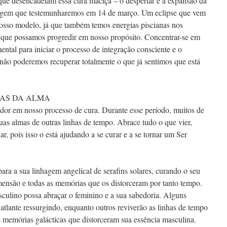
que desencadeiam essa cura maciça – o despertar e a expansão da
irgem que testemunharemos em 14 de março. Um eclipse que vem
 nosso modelo, já que também temos energias piscianas nos
ra que possamos progredir em nosso propósito. Concentrar-se em
ental para iniciar o processo de integração consciente e o
não poderemos recuperar totalmente o que já sentimos que está
AS DA ALMA
or em nosso processo de cura. Durante esse período, muitos de
as almas de outras linhas de tempo. Abrace tudo o que vier,
, pois isso o está ajudando a se curar e a se tornar um Ser
ara a sua linhagem angelical de serafins solares, curando o seu
mensão e todas as memórias que os distorceram por tanto tempo.
sculino possa abraçar o feminino e a sua sabedoria. Alguns
atlante ressurgindo, enquanto outros reviverão as linhas de tempo
 memórias galácticas que distorceram sua essência masculina.