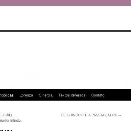
mbólicas
Lorenza
Sinergia
Textos diversos
Contato
LUSÃO .
O EQUINÓCIO E A PASSAGEM 4/4
→
ador Infinito.