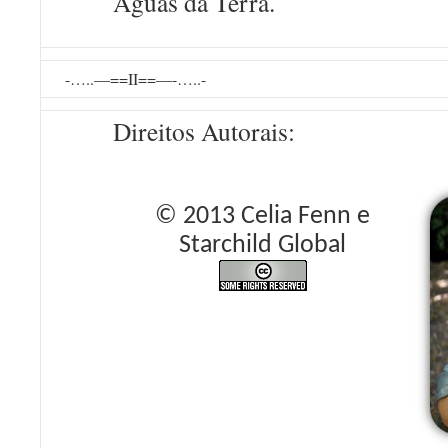
Águas da Terra.
-…..—==II==—-…..-
Direitos Autorais:
© 2013 Celia Fenn e
Starchild Global