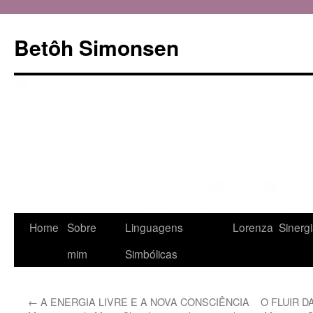
Betôh Simonsen
Pular
Home
Sobre
Linguagens
Lorenza
Sinerg
para
mim
Simbólicas
o
←
A ENERGIA LIVRE E A NOVA CONSCIÊNCIA
O FLUIR D
conteúdo